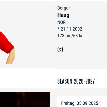
Borgar
Haug
NOR
*
21.11.2002
173
cm
/
63
kg
SEASON 2026-2027
Freitag, 05.09.2025