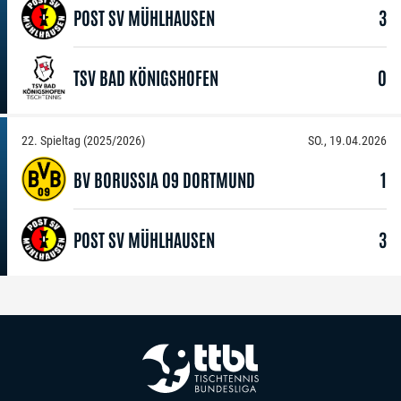
POST SV MÜHLHAUSEN
3
TSV BAD KÖNIGSHOFEN
0
22. Spieltag (2025/2026)
SO., 19.04.2026
BV BORUSSIA 09 DORTMUND
1
POST SV MÜHLHAUSEN
3