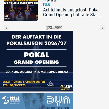
POKAL
Achtelfinals ausgelost: Pokal
Grand Opening holt alle Stars
nach Nürnberg
1
2
3
...
90
91