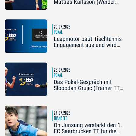
Mattias Karlsson (Werder
Bremen) und Frederik Duda
(Trainer TTC Schwalbe
Bergneustadt): „Der Pokal ist
die frühe Chance auf etwas
29.07.2026
Besonderes“
POKAL
Leapmotor baut Tischtennis-
Engagement aus und wird
Namenspartner des Pokal
Grand Opening 2026 in
Nürnberg
26.07.2026
POKAL
Das Pokal-Gespräch mit
Slobodan Grujic (Trainer TTC
OE Clarity Telefonie Systeme
Bad Homburg) und Daniel
Habesohn (TSV Bad
Königshofen): „Es kann viel
24.07.2026
passieren“
TRANSFER
Oh Junsung verstärkt den 1.
FC Saarbrücken TT für die