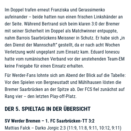
Im Doppel trafen erneut Franziska und Gerassimenko
aufeinander – beide hatten nun einen frischen Linkshänder an
der Seite. Während Bertrand sich beim klaren 3:0 der Bremer
mit seiner Sicherheit im Doppel als Matchwinner entpuppte,
nahm Barrois Saarbrückens Meissner in Schutz. Er habe sich „in
den Dienst der Mannschaft“ gestellt, da er nach acht Wochen
Verletzung wohl ungeplant zum Einsatz kam. Eduard Ionescu
hatte vom rumänischen Verband vor der anstehenden Team-EM
keine Freigabe für einen Einsatz erhalten.
Für Werder-Fans lohnte sich am Abend der Blick auf die Tabelle:
Vor den Spielen von Bergneustadt und Mühlhausen lösten die
Bremer Saarbrücken an der Spitze ab. Der FCS fiel zunächst auf
Rang vier – den letzten Play-off-Platz.
DER 5. SPIELTAG IN DER ÜBERSICHT
SV Werder Bremen – 1. FC Saarbrücken-TT 3:2
Mattias Falck – Darko Jorgic 2:3 (11:9, 11:8, 9:11, 10:12, 9:11)