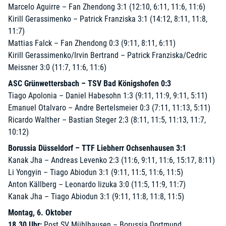
Marcelo Aguirre – Fan Zhendong 3:1 (12:10, 6:11, 11:6, 11:6)
Kirill Gerassimenko – Patrick Franziska 3:1 (14:12, 8:11, 11:8,
11:7)
Mattias Falck – Fan Zhendong 0:3 (9:11, 8:11, 6:11)
Kirill Gerassimenko/Irvin Bertrand – Patrick Franziska/Cedric
Meissner 3:0 (11:7, 11:6, 11:6)
ASC Grünwettersbach – TSV Bad Königshofen 0:3
Tiago Apolonia – Daniel Habesohn 1:3 (9:11, 11:9, 9:11, 5:11)
Emanuel Otalvaro – Andre Bertelsmeier 0:3 (7:11, 11:13, 5:11)
Ricardo Walther – Bastian Steger 2:3 (8:11, 11:5, 11:13, 11:7,
10:12)
Borussia Düsseldorf – TTF Liebherr Ochsenhausen 3:1
Kanak Jha – Andreas Levenko 2:3 (11:6, 9:11, 11:6, 15:17, 8:11)
Li Yongyin – Tiago Abiodun 3:1 (9:11, 11:5, 11:6, 11:5)
Anton Källberg – Leonardo Iizuka 3:0 (11:5, 11:9, 11:7)
Kanak Jha – Tiago Abiodun 3:1 (9:11, 11:8, 11:8, 11:5)
Montag, 6. Oktober
18.30 Uhr:
Post SV Mühlhausen – Borussia Dortmund