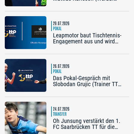
Bremen) und Frederik Duda
(Trainer TTC Schwalbe
Bergneustadt): „Der Pokal ist
die frühe Chance auf etwas
29.07.2026
Besonderes“
POKAL
Leapmotor baut Tischtennis-
Engagement aus und wird
Namenspartner des Pokal
Grand Opening 2026 in
Nürnberg
26.07.2026
POKAL
Das Pokal-Gespräch mit
Slobodan Grujic (Trainer TTC
OE Clarity Telefonie Systeme
Bad Homburg) und Daniel
Habesohn (TSV Bad
Königshofen): „Es kann viel
24.07.2026
passieren“
TRANSFER
Oh Junsung verstärkt den 1.
FC Saarbrücken TT für die
Champions League