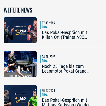
WEITERE NEWS
07.08.2026
POKAL
Das Pokal-Gespräch mit
Kilian Ort (Trainer ASC
Grünwettersbach) und Steffen
Mengel (Post SV
Mühlhausen): „Ein Final4
wäre noch einmal schön“
04.08.2026
POKAL
Noch 25 Tage bis zum
Leapmotor Pokal Grand
Opening: Jetzt gibt’s drei
Tickets zum Preis von zwei
30.07.2026
POKAL
Das Pokal-Gespräch mit
Mattias Karlsson (Werder