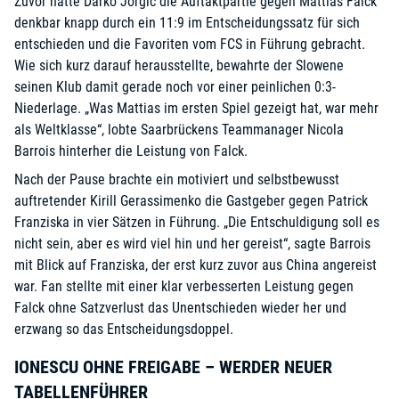
Zuvor hatte Darko Jorgic die Auftaktpartie gegen Mattias Falck
denkbar knapp durch ein 11:9 im Entscheidungssatz für sich
entschieden und die Favoriten vom FCS in Führung gebracht.
Wie sich kurz darauf herausstellte, bewahrte der Slowene
seinen Klub damit gerade noch vor einer peinlichen 0:3-
Niederlage. „Was Mattias im ersten Spiel gezeigt hat, war mehr
als Weltklasse“, lobte Saarbrückens Teammanager Nicola
Barrois hinterher die Leistung von Falck.
Nach der Pause brachte ein motiviert und selbstbewusst
auftretender Kirill Gerassimenko die Gastgeber gegen Patrick
Franziska in vier Sätzen in Führung. „Die Entschuldigung soll es
nicht sein, aber es wird viel hin und her gereist“, sagte Barrois
mit Blick auf Franziska, der erst kurz zuvor aus China angereist
war. Fan stellte mit einer klar verbesserten Leistung gegen
Falck ohne Satzverlust das Unentschieden wieder her und
erzwang so das Entscheidungsdoppel.
IONESCU OHNE FREIGABE – WERDER NEUER
TABELLENFÜHRER