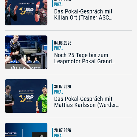
POKAL
Das Pokal-Gespräch mit
Kilian Ort (Trainer ASC
Grünwettersbach) und Steffen
Mengel (Post SV
Mühlhausen): „Ein Final4
wäre noch einmal schön“
04.08.2026
POKAL
Noch 25 Tage bis zum
Leapmotor Pokal Grand
Opening: Jetzt gibt’s drei
Tickets zum Preis von zwei
30.07.2026
POKAL
Das Pokal-Gespräch mit
Mattias Karlsson (Werder
Bremen) und Frederik Duda
(Trainer TTC Schwalbe
Bergneustadt): „Der Pokal ist
die frühe Chance auf etwas
29.07.2026
Besonderes“
POKAL