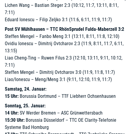
Lichen Wang – Bastian Steger 2:3 (10:12, 11:7, 13:11, 8:11,
7:11)
Eduard Ionescu – Filip Zeljko 3:1 (11:6, 6:11, 11:9, 11:7)
Post SV Mühlhausen – TTC RhönSprudel Fulda-Maberzell 3:2
Steffen Mengel – Fanbo Meng 3:1 (13:11, 8:11, 11:8, 12:10)
Ovidiu Ionescu – Dimitrij Ovtcharov 2:3 (11:9, 8:11, 11:7, 6:11,
13:15)
Liao Cheng-Ting – Ruwen Filus 2:3 (12:10, 13:11, 9:11, 10:12,
7:11)
Steffen Mengel – Dimitrij Ovtcharov 3:0 (11:9, 11:8, 11:7)
Liao/Ionescu – Meng/Meng 3:1 (9:11, 12:10, 11:9, 11:7)
Samstag, 24. Januar:
15 Uhr:
Borussia Dortmund – TTF Liebherr Ochsenhausen
Sonntag, 25. Januar:
14 Uhr:
SV Werder Bremen – ASC Grünwettersbach
15:30 Uhr:
Borussia Düsseldorf – TTC OE Clarity-Telefonie
Systeme Bad Homburg