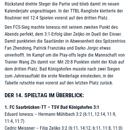
Rückstand drehte Steger die Partie und blieb damit im neuen
Kalenderjahr ungeschlagen. In der TTBL-Rangliste kletterte der
Routinier mit 12:4 Spielen vorerst auf den dritten Platz.
Den FCS-Sieg machte Ionescu mit seinem zweiten Punkt des
Abends perfekt, dem 3:1-Erfolg über Zeljko im Duell der Einser.
Damit punkteten die Saarländer in Abwesenheit des Spitzentrios
Fan Zhendong, Patrick Franziska und Darko Jorgic etwas
unverhofft. Im Kampf um die Play-offs legte die Mannschaft von
Trainer Wang Zhi damit vor: Mit 20:8 Punkten steht der Klub auf
dem dritten Platz. Bad Königshofen musste nach zwei Siegen
zum Jahresauftakt die erste Niederlage einstecken, in der
Tabelle rutschte man vorerst auf den letzten Platz zurück.
DER 14. SPIELTAG IM ÜBERBLICK:
1. FC Saarbrücken-TT – TSV Bad Königshofen 3:1
Eduard Ionescu – Hermann Mühlbach 3:2 (6:11, 12:14, 11:9,
11:4, 11:7)
Cedric Meissner – Filip Zeljko 3:2 (6:11, 14:12, 6:11, 11:8, 11:0)