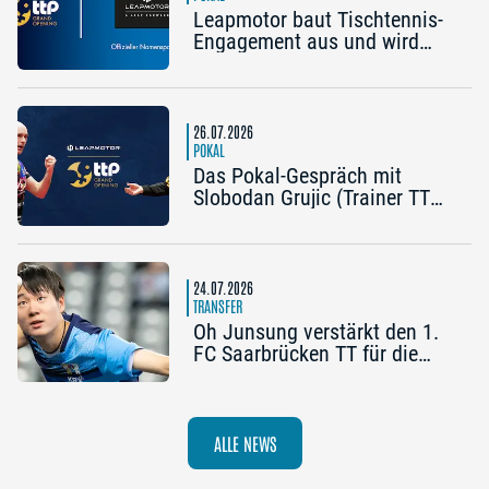
Leapmotor baut Tischtennis-
Engagement aus und wird
Namenspartner des Pokal
Grand Opening 2026 in
Nürnberg
26.07.2026
POKAL
Das Pokal-Gespräch mit
Slobodan Grujic (Trainer TTC
OE Clarity Telefonie Systeme
Bad Homburg) und Daniel
Habesohn (TSV Bad
Königshofen): „Es kann viel
24.07.2026
passieren“
TRANSFER
Oh Junsung verstärkt den 1.
FC Saarbrücken TT für die
Champions League
ALLE NEWS