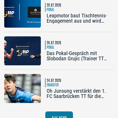
die frühe Chance auf etwas
29.07.2026
Besonderes“
POKAL
Leapmotor baut Tischtennis-
Engagement aus und wird
Namenspartner des Pokal
Grand Opening 2026 in
Nürnberg
26.07.2026
POKAL
Das Pokal-Gespräch mit
Slobodan Grujic (Trainer TTC
OE Clarity Telefonie Systeme
Bad Homburg) und Daniel
Habesohn (TSV Bad
Königshofen): „Es kann viel
24.07.2026
passieren“
TRANSFER
Oh Junsung verstärkt den 1.
FC Saarbrücken TT für die
Champions League
ALLE NEWS