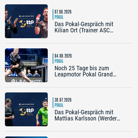
07.08.2026
POKAL
Das Pokal-Gespräch mit
Kilian Ort (Trainer ASC
Grünwettersbach) und Steffen
Mengel (Post SV
Mühlhausen): „Ein Final4
wäre noch einmal schön“
04.08.2026
POKAL
Noch 25 Tage bis zum
Leapmotor Pokal Grand
Opening: Jetzt gibt’s drei
Tickets zum Preis von zwei
30.07.2026
POKAL
Das Pokal-Gespräch mit
Mattias Karlsson (Werder
Bremen) und Frederik Duda
(Trainer TTC Schwalbe
Bergneustadt): „Der Pokal ist