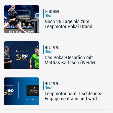
04.08.2026
POKAL
Noch 25 Tage bis zum
Leapmotor Pokal Grand
Opening: Jetzt gibt’s drei
Tickets zum Preis von zwei
30.07.2026
POKAL
Das Pokal-Gespräch mit
Mattias Karlsson (Werder
Bremen) und Frederik Duda
(Trainer TTC Schwalbe
Bergneustadt): „Der Pokal ist
die frühe Chance auf etwas
29.07.2026
Besonderes“
POKAL
Leapmotor baut Tischtennis-
Engagement aus und wird
Namenspartner des Pokal
Grand Opening 2026 in