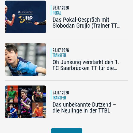
Nürnberg
26.07.2026
POKAL
Das Pokal-Gespräch mit
Slobodan Grujic (Trainer TTC
OE Clarity Telefonie Systeme
Bad Homburg) und Daniel
Habesohn (TSV Bad
Königshofen): „Es kann viel
24.07.2026
passieren“
TRANSFER
Oh Junsung verstärkt den 1.
FC Saarbrücken TT für die
Champions League
24.07.2026
TRANSFER
Das unbekannte Dutzend –
die Neulinge in der TTBL