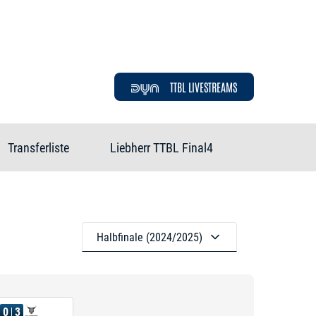
TTBL LIVESTREAMS
Transferliste
Liebherr TTBL Final4
Halbfinale (2024/2025)
0
3