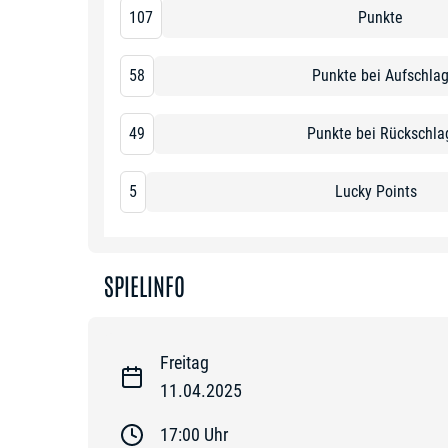
107
Punkte
58
Punkte bei Aufschla
49
Punkte bei Rückschla
5
Lucky Points
SPIELINFO
Freitag
11.04.2025
17:00
Uhr