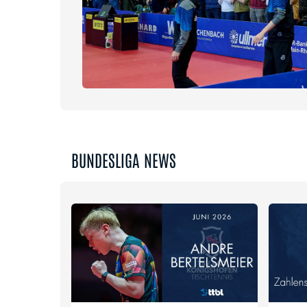
BUNDESLIGA NEWS