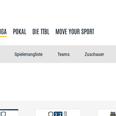
IGA
POKAL
DIE TTBL
MOVE YOUR SPORT
Spielerrangliste
Teams
Zuschauer
3
2