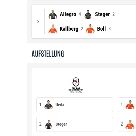
Allegro
Steger
4
2
Källberg
Boll
2
3
AUFSTELLUNG
1
1
Ueda
2
2
Steger