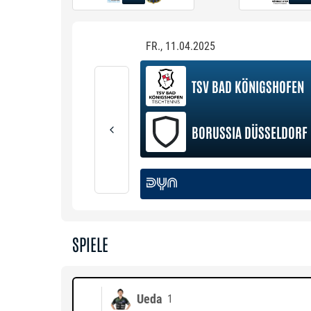
FR., 11.04.2025
TSV BAD KÖNIGSHOFEN
BORUSSIA DÜSSELDORF
SPIELE
Ueda
1