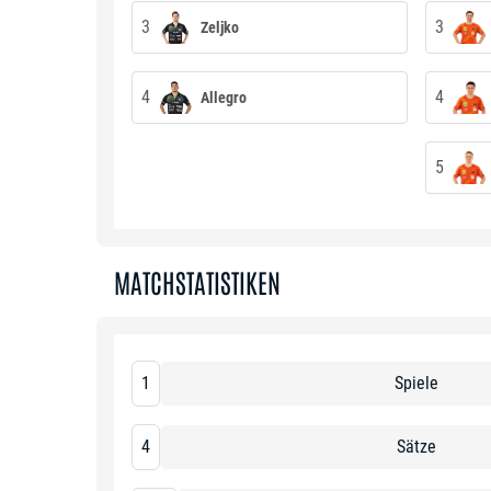
3
3
Zeljko
4
4
Allegro
5
MATCHSTATISTIKEN
1
Spiele
4
Sätze