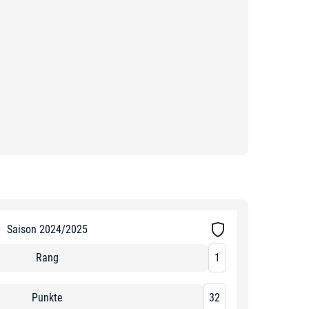
Saison 2024/2025
Rang
1
Punkte
32