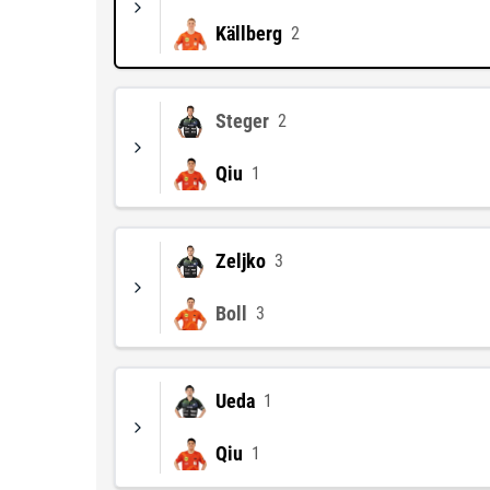
Källberg
2
Steger
2
Qiu
1
Zeljko
3
Boll
3
Ueda
1
Qiu
1