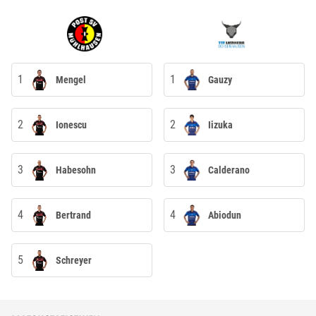
1
1
Mengel
Gauzy
2
2
Ionescu
Iizuka
3
3
Habesohn
Calderano
4
4
Bertrand
Abiodun
5
Schreyer