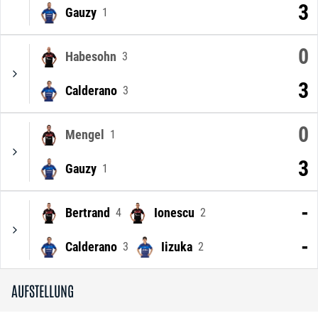
3
Gauzy
1
0
Habesohn
3
3
Calderano
3
0
Mengel
1
3
Gauzy
1
-
Bertrand
Ionescu
4
2
-
Calderano
Iizuka
3
2
AUFSTELLUNG