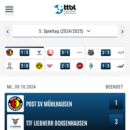
5. Spieltag (2024/2025)
1
3
3
1
2
3
3
0
2
3
1
3
MI., 09.10.2024
BEENDET
1
POST SV MÜHLHAUSEN
3
TTF LIEBHERR OCHSENHAUSEN