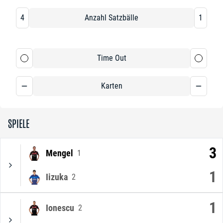
4
Anzahl Satzbälle
1
Time Out
Karten
SPIELE
3
Mengel
1
1
Iizuka
2
1
Ionescu
2