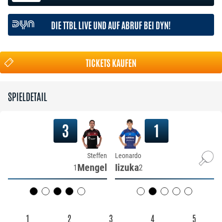
DIE TTBL LIVE UND AUF ABRUF BEI DYN!
TICKETS KAUFEN
SPIELDETAIL
3
1
Steffen
Leonardo
Mengel
Iizuka
1
2
1
2
3
4
5