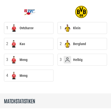
1
1
Ovtcharov
Klein
2
2
Kao
Berglund
3
3
Meng
Helbig
4
Meng
MATCHSTATISTIKEN