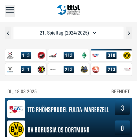
21. Spieltag (2024/2025)
1
3
1
3
3
0
3
1
2
3
2
3
DI., 18.03.2025
BEENDET
3
TTC RHÖNSPRUDEL FULDA-MABERZELL
0
BV BORUSSIA 09 DORTMUND