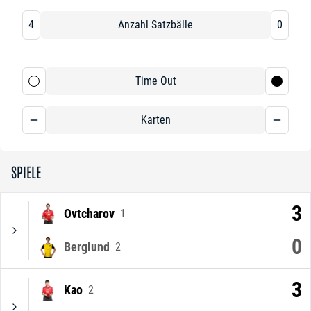
4
Anzahl Satzbälle
0
Time Out
Karten
SPIELE
3
Ovtcharov
1
0
Berglund
2
3
Kao
2