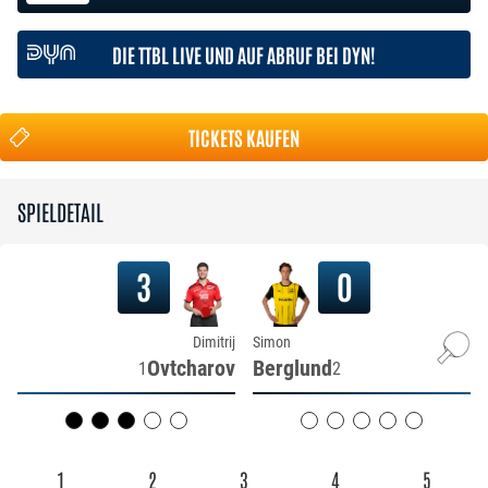
DIE TTBL LIVE UND AUF ABRUF BEI DYN!
TICKETS KAUFEN
SPIELDETAIL
3
0
Dimitrij
Simon
Ovtcharov
Berglund
1
2
1
2
3
4
5