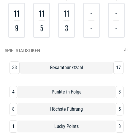
11
11
11
-
-
9
5
3
-
-
SPIELSTATISTIKEN
33
Gesamtpunktzahl
17
4
Punkte in Folge
3
8
Höchste Führung
5
1
Lucky Points
3